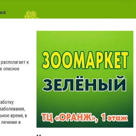
тых
 располагает к
ое опасное
работку
заболевания,
ьное время, в
 лечение в