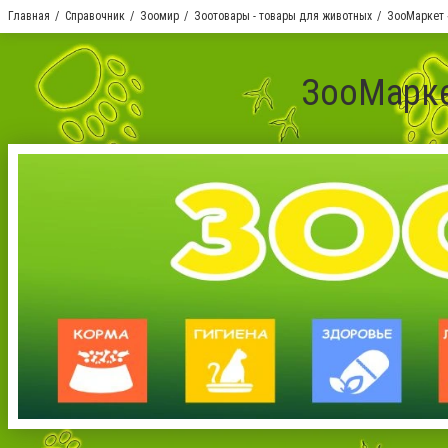
Главная
Справочник
Зоомир
Зоотовары - товары для животных
ЗооМаркет 
ЗооМарке