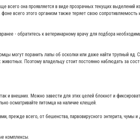
ще всего она проявляется в виде прозрачных текущих выделений из
На фоне всего этого организм также теряет свою сопротивляемость 
заранее - обратитесь к ветеринарному врачу для подбора необходим
омцы могут поранить лапы об осколки или даже найти трупный яд. 
 животных. Поэтому владельцу стоит постоянно наблюдать за сос
, так и внешних. Можно завести для этих целей блокнот и фиксиров
ьно осматривайте питомца на наличие клещей.
ми, прежде всего, от бешенства, парвовирусного энтерита, чумы и 
ые комплексы.