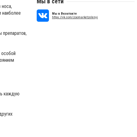
Мы в сети
 носа,
и наиболее
Мы в Вконтакте
https://vk.com/zoomarketzelenyi
ы препаратов,
С особой
тоянием
ать каждую
других