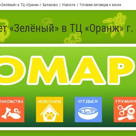
«Зелёный» в ТЦ «Оранж» г. Балаково
Новости
Готовим питомцев к весне
т «Зелёный» в ТЦ «Оранж» г.